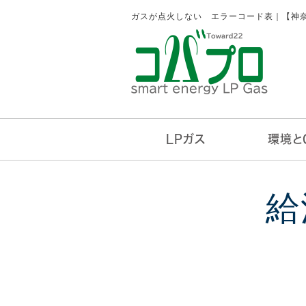
ガスが点火しない エラーコード表｜【神
LPガス
環境と
LPガス料金
ガス供給システム
お支払い方法
販売エリア
勧誘行為にご注意
緊急時の対応方法
ガスが点火しない
ガスご利用のお申込み
LPガスボンベ
取り組みとC
GHGプロト
給