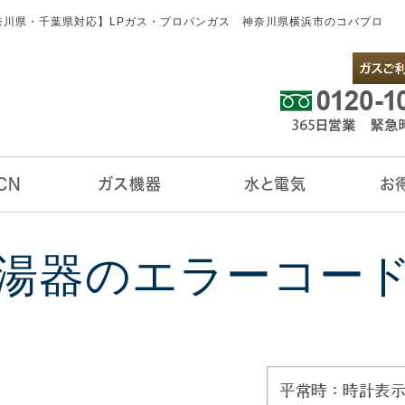
奈川県・千葉県対応】LPガス・プロパンガス 神奈川県横浜市のコバプロ
CN
ガス機器
水と電気
お
N
コル
ガス給湯機器
キッチン
リビング
サニタリー
バスルーム
アクアクララ
ENEOSでんき
ビルトインコンロ
テーブルコンロ
ガスオーブン
ガス炊飯器
ガス湯沸器
ガスファンヒーター
FF式ガスファンヒーター
ガスストーブ
ガス床暖房
ガスヒートポンプエアコン
ガス暖炉
ガス衣類乾燥機
浴室暖房乾燥機
今月の
お買得
ポイン
マイペ
賃貸オ
湯器のエラーコー