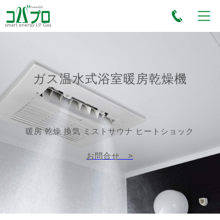
ガス温水式浴室暖房乾燥機
暖房 乾燥 換気 ミストサウナ ヒートショック
お問合せ >