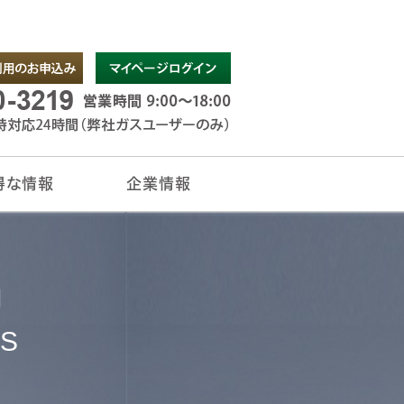
得な情報
企業情報
チラシ
情報
トサービス
ージ
ーナー様
お問い合わせ
企業情報
」
S