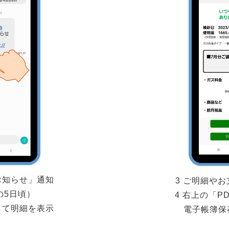
お知らせ」通知
3 ご明細
の5日頃）
4 右上の「P
して明細を表示
電子帳簿