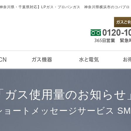
【神奈川県・千葉県対応】LPガス・プロパンガス 神奈川県横浜市のコバプロ
CN
ガス機器
水と電気
お
N
コル
ガス給湯機器
キッチン
リビング
サニタリー
バスルーム
アクアクララ
ENEOSでんき
ビルトインコンロ
テーブルコンロ
ガスオーブン
ガス炊飯器
ガス湯沸器
ガスファンヒーター
FF式ガスファンヒーター
ガスストーブ
ガス床暖房
ガスヒートポンプエアコン
ガス暖炉
ガス衣類乾燥機
浴室暖房乾燥機
今月の
お買得
ポイン
マイペ
賃貸オ
「ガス使用量のお知らせ
ショートメッセージサービス SM