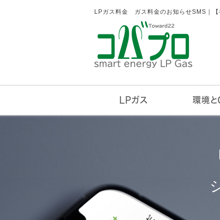
LPガス料金 ガス料金のお知らせSMS｜
LPガス
環境と
LPガス料金
ガス供給システム
お支払い方法
販売エリア
勧誘行為にご注意
緊急時の対応方法
ガスが点火しない
ガスご利用のお申込み
LPガスボンベ
取り組みとC
GHGプロト