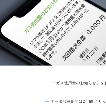
「ガス使用量のお知らせ」を
―
データ閲覧期間は2年間 クリ