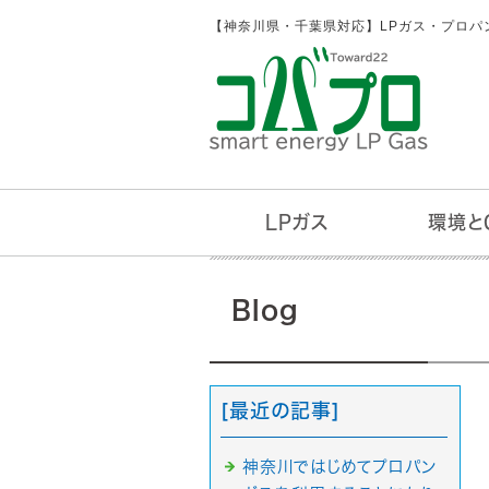
【神奈川県・千葉県対応】LPガス・プロパ
LPガス
環境と
LPガス料金
ガス供給システム
お支払い方法
販売エリア
勧誘行為にご注意
緊急時の対応方法
ガスが点火しない
ガスご利用のお申込み
LPガスボンベ
取り組みとC
GHGプロト
Blog
[最近の記事]
神奈川ではじめてプロパン