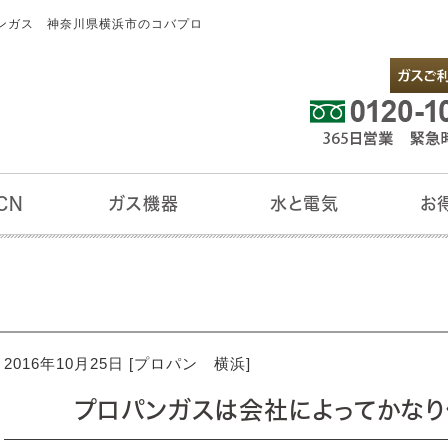
ンガス 神奈川県横浜市のコバプロ
CN
ガス機器
水と電気
お
N
コル
ガス給湯機器
キッチン
リビング
サニタリー
バスルーム
アクアクララ
ENEOSでんき
ビルトインコンロ
テーブルコンロ
ガスオーブン
ガス炊飯器
ガス湯沸器
ガスファンヒーター
FF式ガスファンヒーター
ガスストーブ
ガス床暖房
ガスヒートポンプエアコン
ガス暖炉
ガス衣類乾燥機
浴室暖房乾燥機
今月の
お買得
ポイン
マイペ
賃貸オ
2016年10月25日 [
プロパン 横浜
]
プロパンガスは会社によってかなり