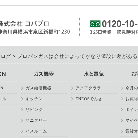
ブログ
プロパンガスは会社によってかなり値段に差がある
CN
ガス機器
水と電気
お
N
ガス給湯機器
アクアクララ
今月
コル
キッチン
ENEOSでんき
お買
リビング
ポイ
サニタリー
マイ
バスルーム
賃貸