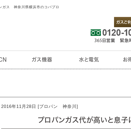
ンガス 神奈川県横浜市のコバプロ
CN
ガス機器
水と電気
お
N
コル
ガス給湯機器
キッチン
リビング
サニタリー
バスルーム
アクアクララ
ENEOSでんき
ビルトインコンロ
テーブルコンロ
ガスオーブン
ガス炊飯器
ガス湯沸器
ガスファンヒーター
FF式ガスファンヒーター
ガスストーブ
ガス床暖房
ガスヒートポンプエアコン
ガス暖炉
ガス衣類乾燥機
浴室暖房乾燥機
今月の
お買得
ポイン
マイペ
賃貸オ
2016年11月28日 [
プロパン 神奈川
]
プロパンガス代が高いと息子